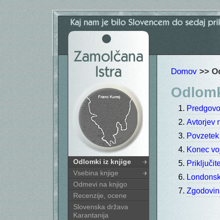
Domov
>> Od
Odlomki
Predgovo
Avtorjev 
Povzetek 
Konec vo
Odlomki iz knjige
Priključit
Vsebina knjige
Londons
Odmevi na knjigo
Zgodovins
Recenzije, ocene
Slovenska država
Karantanija