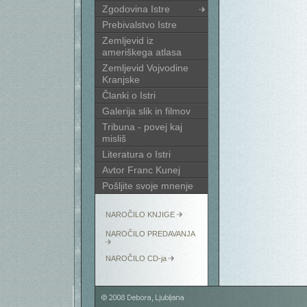
Zgodovina Istre
Prebivalstvo Istre
Zemljevid iz
ameriškega atlasa
Zemljevid Vojvodine
Kranjske
Članki o Istri
Galerija slik in filmov
Tribuna - povej kaj
misliš
Literatura o Istri
Avtor Franc Kunej
Pošljite svoje mnenje
NAROČILO KNJIGE
NAROČILO PREDAVANJA
NAROČILO CD-ja