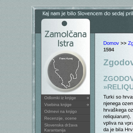
Domov
>>
Zg
1594
Zgodov
ZGODOVI
»RELIQU
Turki so hrvaš
Odlomki iz knjige
njenega ozeml
Vsebina knjige
hrvaškega oze
Odmevi na knjigo
reliquiarum)
Recenzije, ocene
vpliva na vp
Slovenska država
da je bila Hr
Karantanija