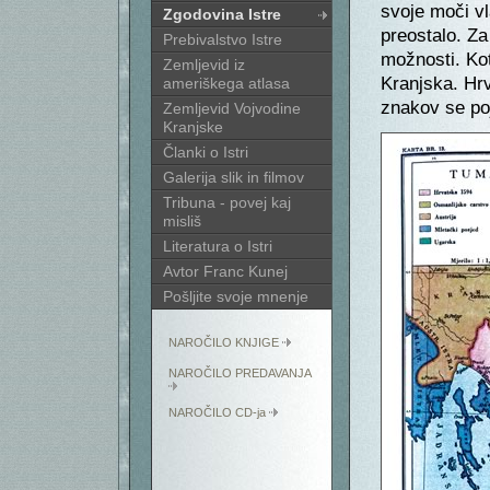
svoje moči vl
Zgodovina Istre
preostalo. Za
Prebivalstvo Istre
možnosti. Kot
Zemljevid iz
Kranjska. Hrv
ameriškega atlasa
znakov se poj
Zemljevid Vojvodine
Kranjske
Članki o Istri
Galerija slik in filmov
Tribuna - povej kaj
misliš
Literatura o Istri
Avtor Franc Kunej
Pošljite svoje mnenje
NAROČILO KNJIGE
NAROČILO PREDAVANJA
NAROČILO CD-ja